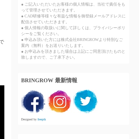
● ご記入いただいたお客様の個人情報は、当社で責任をも
って管理させていただきます。
● CAD研修等様々な有益な情報を御登録メールアドレスに
配信させていただきます。
● 個人情報の取扱いに関して詳しくは、プライバシーポリ
シーをご覧ください。
● 申込み頂いた方には株式会社BRINGROWより特別なご
で
案内（無料）をお送りいたします。
● お申込みを頂きました場合は上記にご同意頂けたものと
致しますので、ご了承下さい。
BRINGROW 最新情報
Designed by️
freepik