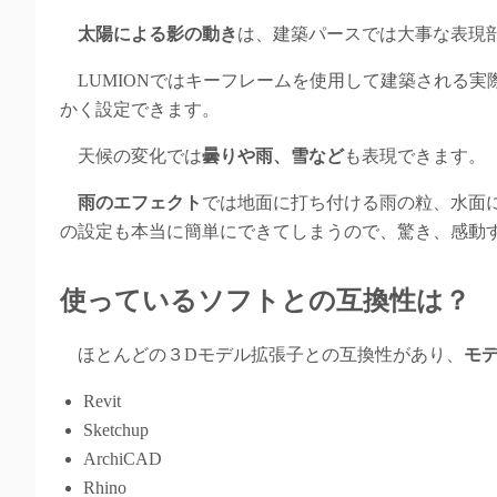
太陽による影の動き
は、建築パースでは大事な表現
LUMIONではキーフレームを使用して建築される実
かく設定できます。
天候の変化では
曇りや雨、雪など
も表現できます。
雨のエフェクト
では地面に打ち付ける雨の粒、水面
の設定も本当に簡単にできてしまうので、驚き、感動
使っているソフトとの互換性は？
ほとんどの３Dモデル拡張子との互換性があり、
モ
Revit
Sketchup
ArchiCAD
Rhino